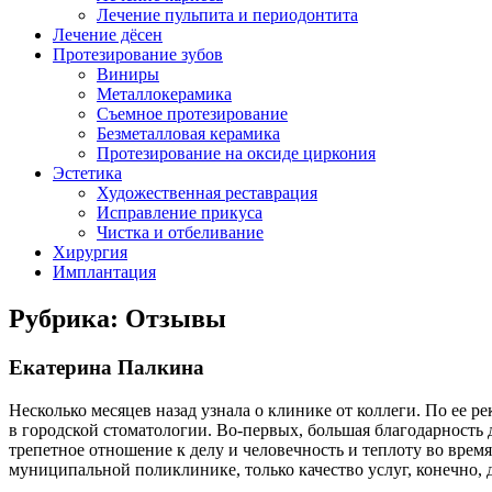
Лечение пульпита и периодонтита
Лечение дёсен
Протезирование зубов
Виниры
Металлокерамика
Съемное протезирование
Безметалловая керамика
Протезирование на оксиде циркония
Эстетика
Художественная реставрация
Исправление прикуса
Чистка и отбеливание
Хирургия
Имплантация
Рубрика: Отзывы
Екатерина Палкина
Несколько месяцев назад узнала о клинике от коллеги. По ее р
в городской стоматологии. Во-первых, большая благодарность д
трепетное отношение к делу и человечность и теплоту во время
муниципальной поликлинике, только качество услуг, конечно, д