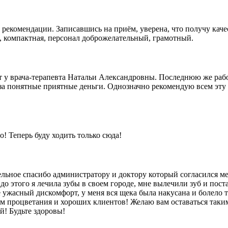
 рекомендации. Записавшись на приём, уверена, что получу ка
, компактная, персонал доброжелательный, грамотный.
ет у врача-терапевта Натальи Александровны. Последнюю же раб
за понятные приятные деньги. Однозначно рекомендую всем эту 
! Теперь буду ходить только сюда!
ьное спасибо администратору и доктору который согласился мен
 до этого я лечила зубы в своем городе, мне вылечили зуб и по
е ужасный дискомфорт, у меня вся щека была накусана и болело та
вам процветания и хороших клиентов! Желаю вам оставаться так
й! Будьте здоровы!