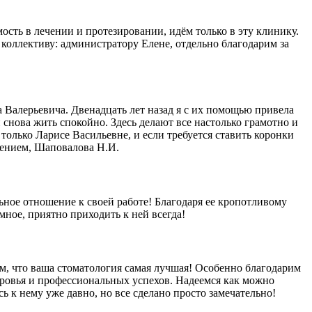
мость в лечении и протезировании, идём только в эту клинику.
коллективу: администратору Елене, отдельно благодарим за
Валерьевича. Двенадцать лет назад я с их помощью привела
и снова жить спокойно. Здесь делают все настолько грамотно и
только Ларисе Васильевне, и если требуется ставить коронки
жением, Шаповалова Н.И.
ое отношение к своей работе! Благодаря ее кропотливому
мное, приятно приходить к ней всегда!
ом, что ваша стоматология самая лучшая! Особенно благодарим
оровья и профессиональных успехов. Надеемся как можно
 к нему уже давно, но все сделано просто замечательно!