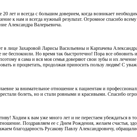
е 20 лет и всегда с большим доверием, когда возникает необходи
ние к нам и всегда нужный результат. Огромное спасибо всему 
ние Александра Валерьевича.
 в лице Захаровой Ларисы Васильевны и Карпачева Александра 
ще не беспокоили. Но время так быстротечно! Пора все обновить 
оэтому я сама и вся моя семья доверяют свои зубы и их лечение 
овать и процветать, продолжая приносить пользу людям! С ува
евне за внимательное отношение к пациентам и профессиональн
перестали болеть, но и стали ровными и красивыми. Спасибо огро
иву! Ходим к вам уже много лет и не перестаем убеждаться в т
тношение. Поздравляем ее с Днем Рождения, желаем счастья, зд
жаем благодарность Русакову Павлу Александровичу, обращались